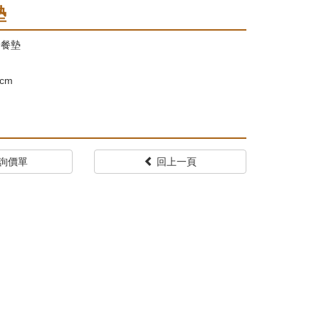
墊
野餐墊
 cm
詢價單
回上一頁