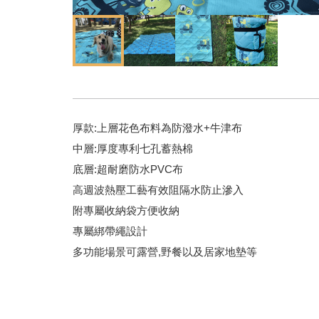
露營野餐墊
厚款:上層花色布料為防潑水+牛津布
中層:厚度專利七孔蓄熱棉
底層:超耐磨防水PVC布
高週波熱壓工藝有效阻隔水防止滲入
附專屬收納袋方便收納
專屬綁帶繩設計
多功能場景可露營,野餐以及居家地墊等