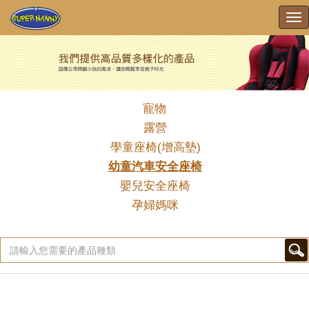
To
nav
寵物
露營
學童座椅(增高墊)
幼童汽車安全座椅
嬰兒安全座椅
孕婦媽咪